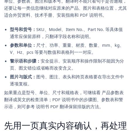
单位、参数表、图注和版本号。翻译时不能只看句子是否通顺，
还要让每一类信息继续对应原来的产品、图片和表格位置，尤其
适合外贸资料、技术手册、安装指南和 PDF 说明书。
型号和货号：
SKU、Model、Item No.、Part No. 等具体值
通常应保留原样，只翻译字段名称和说明。
参数和单位：
尺寸、功率、重量、材质、数量、mm、kg、
V、Hz、pcs 等要与数值和表格列一一对应。
警示语和步骤：
安全提示、安装顺序和操作限制不能因为分
页、图文错位或省略而改变含义。
图片与版式：
图号、图注、表头和跨页表格要在导出文件中
逐项复核。
如果重点是型号、单位、尺寸和规格表，可继续看
产品参数表
翻译成英文的检查清单
；PDF 说明书中的步骤图、参数表和警
示语，则可参考
说明书 PDF 翻译保留排版的方法
。
先用一页真实内容确认，再处理