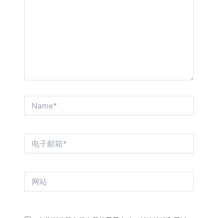
入...
Name*
电
子
邮
箱
网
*
站